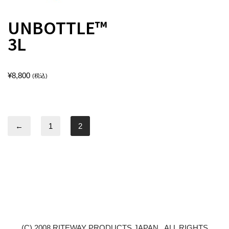
UNBOTTLE™
3L
¥
8,800
(税込)
←
1
2
(C) 2008 RITEWAY PRODUCTS JAPAN . ALL RIGHTS