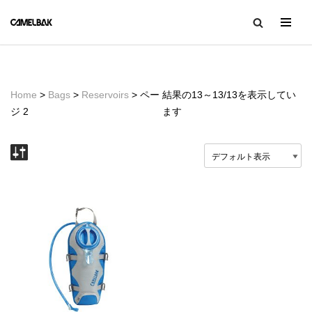
コ
ン
テ
ン
Home
>
Bags
>
Reservoirs
> ペー
結果の13～13/13を表示してい
ツ
ジ 2
ます
へ
ス
キ
ッ
プ