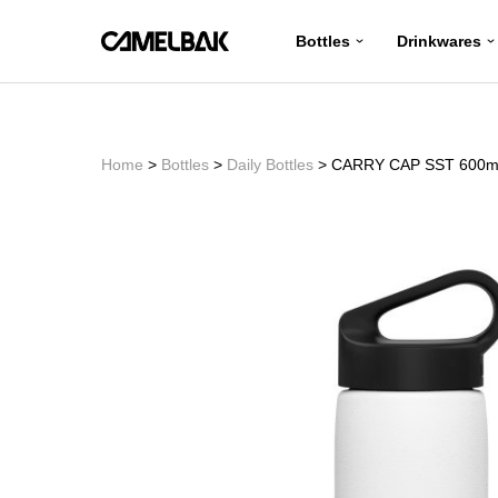
Bottles
Drinkwares
コ
ン
テ
ン
Home
>
Bottles
>
Daily Bottles
> CARRY CAP SST 600m
ツ
へ
ス
キ
ッ
プ