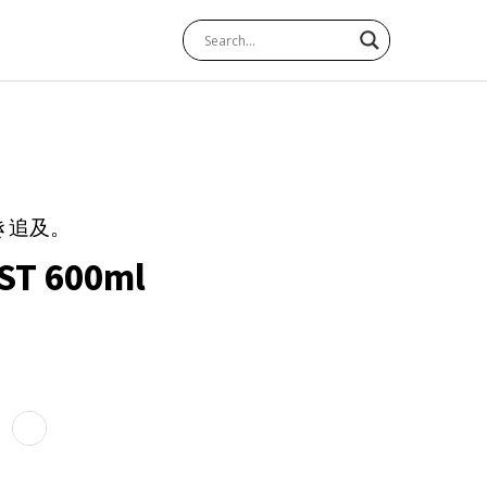
き追及。
ST 600ml