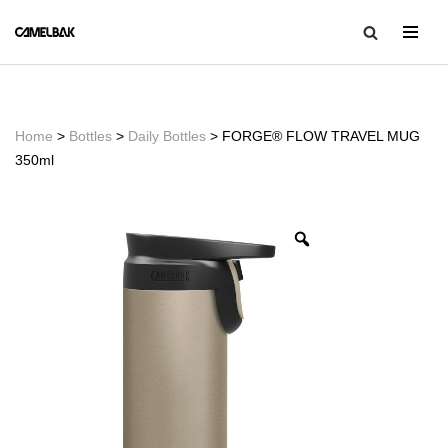
コ
ン
テ
ン
Home
>
Bottles
>
Daily Bottles
> FORGE® FLOW TRAVEL MUG
ツ
350ml
へ
ス
キ
ッ
プ