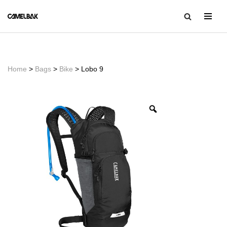
コ
ン
テ
ン
Home
>
Bags
>
Bike
> Lobo 9
ツ
へ
ス
キ
ッ
プ