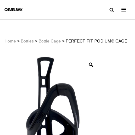
コ
ン
テ
ン
Home
>
Bottles
>
Bottle Cage
> PERFECT FIT PODIUM® CAGE
ツ
へ
ス
キ
ッ
プ