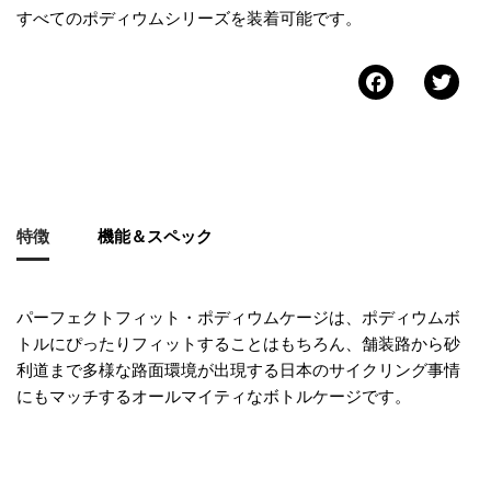
すべてのポディウムシリーズを装着可能です。
Faceb
Tw
特徴
機能＆スペック
パーフェクトフィット・ポディウムケージは、ポディウムボ
トルにぴったりフィットすることはもちろん、舗装路から砂
利道まで多様な路面環境が出現する日本のサイクリング事情
にもマッチするオールマイティなボトルケージです。