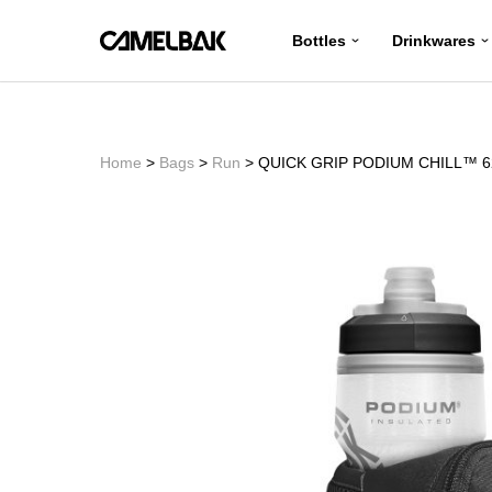
Bottles
Drinkwares
コ
ン
テ
ン
Home
>
Bags
>
Run
> QUICK GRIP PODIUM CHILL™ 6
ツ
へ
ス
キ
ッ
プ