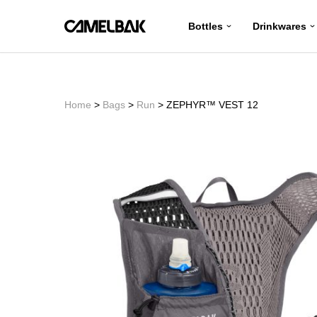
Bottles
Drinkwares
コ
ン
テ
ン
Home
>
Bags
>
Run
> ZEPHYR™ VEST 12
ツ
へ
ス
キ
ッ
プ